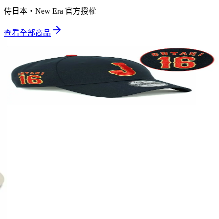
侍日本・New Era 官方授權
查看全部商品
熱賣
侍日本 New Era 59FIFTY 正裝帽
NT$
4,095
(含服務費)
尚有庫存
選擇尺寸
侍日本 New Era 9FORTY J字 Logo 可調式帽
NT$
2,730
(含服務費)
尚有庫存
加入
新品
熱賣
侍日本 New Era 9FORTY 櫻花刺繡帽
NT$
2,958
(含服務費)