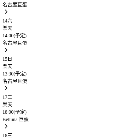
名古屋巨蛋
14
六
樂天
14:00
(予定)
名古屋巨蛋
15
日
樂天
13:30
(予定)
名古屋巨蛋
17
二
樂天
18:00
(予定)
Belluna 巨蛋
18
三