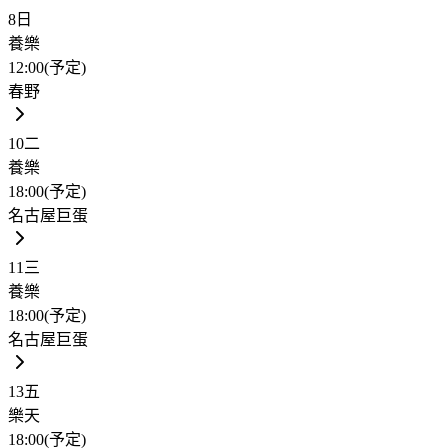
8
日
養樂
12:00
(予定)
春野
10
二
養樂
18:00
(予定)
名古屋巨蛋
11
三
養樂
18:00
(予定)
名古屋巨蛋
13
五
樂天
18:00
(予定)